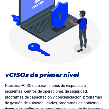
vCISOs de primer nivel
Nuestros
vCISOs
crearán
planes de
respuesta
a
incidentes
,
centros
de
operaciones
de
seguridad
,
programas
de
capacitación
y
concienciación
,
programas
de
gestión
de
vulnerabilidades
,
programas
de
gobierno
,
riesgo
y
cumplimiento
,
programas
de
gestión
de
acceso
e