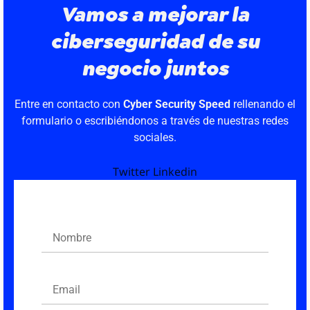
Vamos a mejorar la
ciberseguridad de su
negocio juntos
Entre en contacto con
Cyber Security Speed
rellenando el
formulario o escribiéndonos a través de nuestras redes
sociales.
Twitter
Linkedin
Nombre
Email